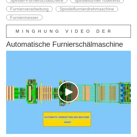
Spindel-Furnierschälschere
Spindelfurnier rotierend
Furnierverarbeitung
Spindelfurnierdrehmaschine
Furniermesser
MINGHUNG VIDEO DER
Automatische Furnierschälmaschine
FURNIERE-
PRODUKTIONSLINIE