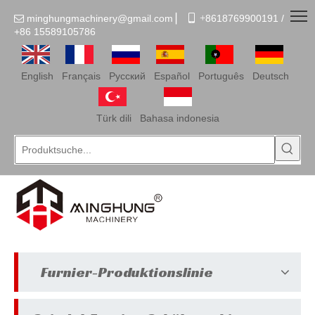
minghungmachinery@gmail.com
▏
 +
8618769900191 /

+86
15589105786
English
Français
Pусский
Español
Português
Deutsch
Türk dili
Bahasa indonesia
Furnier-Produktionslinie