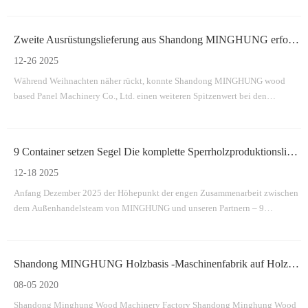
langlebige und innovative Maschinenlösungen für die weltweite
Holzwerkstoffindustrie bereitzustellen.
Zweite Ausrüstungslieferung aus Shandong MINGHUNG erfolgreich versendet
12-26 2025
Während Weihnachten näher rückt, konnte Shandong MINGHUNG wood
based Panel Machinery Co., Ltd. einen weiteren Spitzenwert bei den
Auslieferungen verzeichnen.
9 Container setzen Segel Die komplette Sperrholzproduktionslinie von MINGHUNG wird erfolgreich abgefahren
12-18 2025
Anfang Dezember 2025 der Höhepunkt der engen Zusammenarbeit zwischen
dem Außenhandelsteam von MINGHUNG und unseren Partnern – 9
Container, voll beladen mit der Kernausrüstung für eine
Sperrholzproduktionslinie.
Shandong MINGHUNG Holzbasis -Maschinenfabrik auf Holzbasis
08-05 2020
Shandong Minghung Wood Machinery Factory Shandong Minghung Wood