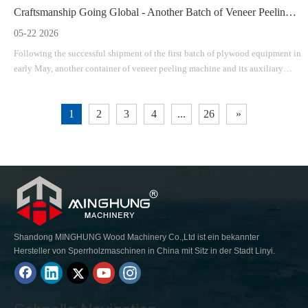
Craftsmanship Going Global - Another Batch of Veneer Peeling Machine & Auxiliary Equipment Shipped To Qingdao Port
05-22 2026
Following the successful shipment of the first batch of plywood equipment in
early May, another container of veneer peeling machine and its auxiliary
facilities was smoothly dispatched to Qingdao Port on May 21. The
equipment will soon be shipped overseas and delivered to the customer.
1
2
3
4
...
26
»
Shandong MINGHUNG Wood Machinery Co.,Ltd ist ein bekannter
Hersteller von Sperrholzmaschinen in China mit Sitz in der Stadt Linyi.