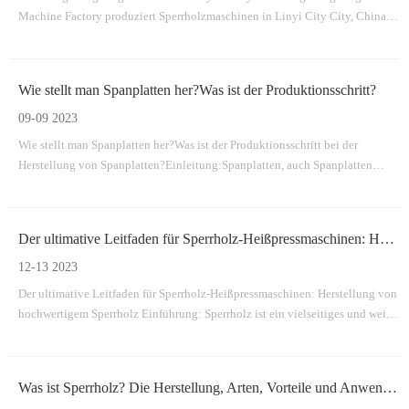
Machine Factory produziert Sperrholzmaschinen in Linyi City City, China,
die hochwertige und geeignete Maschinen Furniermaschine,
Sperrholzmaschine, Furnier-Spleißmaschine bereitgestellt werden.
Wie stellt man Spanplatten her?Was ist der Produktionsschritt?
09-09 2023
Wie stellt man Spanplatten her?Was ist der Produktionsschritt bei der
Herstellung von Spanplatten?Einleitung:Spanplatten, auch Spanplatten
genannt, sind ein vielseitiges und kostengünstiges Material, das in der Bau-
und Möbelindustrie weit verbreitet ist.Es wird durch Zusammenpressen von
Holzpartikeln und Klebstoff hergestellt
Der ultimative Leitfaden für Sperrholz-Heißpressmaschinen: Herstellung von hochwertigem Sperrholz
12-13 2023
Der ultimative Leitfaden für Sperrholz-Heißpressmaschinen: Herstellung von
hochwertigem Sperrholz Einführung: Sperrholz ist ein vielseitiges und weit
verbreitetes Material in verschiedenen Branchen, vom Bauwesen bis zur
Möbelherstellung.Hinter den Kulissen spielen Sperrholz-
Heißpressmaschinen eine entscheidende Rolle im Produktionsprozess
Was ist Sperrholz? Die Herstellung, Arten, Vorteile und Anwendungen von Sperrholz