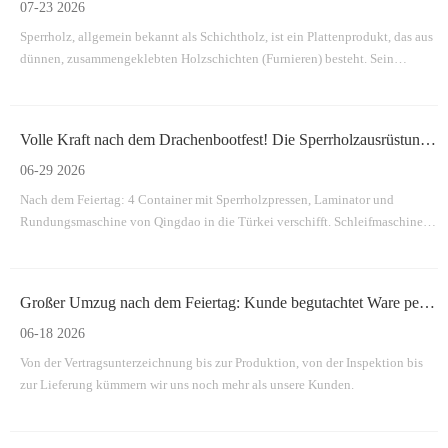
07-23 2026
Sperrholz, allgemein bekannt als Schichtholz, ist ein Plattenprodukt, das aus
dünnen, zusammengeklebten Holzschichten (Furnieren) besteht. Sein
charakteristisches Merkmal ist, dass die Maserung benachbarter Schichten im
rechten Winkel zueinander ausgerichtet ist.
Volle Kraft nach dem Drachenbootfest! Die Sperrholzausrüstung eines türkischen Kunden hat Sai eingestellt
06-29 2026
Nach dem Feiertag: 4 Container mit Sperrholzpressen, Laminator und
Rundungsmaschine von Qingdao in die Türkei verschifft. Schleifmaschine,
Kantensäge und Stapler jetzt in Produktion – pünktliche Lieferung
garantiert. Vollständige Unterstützung der Produktionslinie, End-to-End.
Großer Umzug nach dem Feiertag: Kunde begutachtet Ware persönlich – Unsere Sperrholzmaschinen sind versandbereit!
06-18 2026
Von der Vertragsunterzeichnung bis zur Produktion, von der Inspektion bis
zur Lieferung kümmern wir uns noch mehr als unsere Kunden.