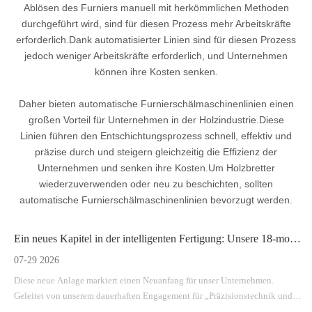
Ablösen des Furniers manuell mit herkömmlichen Methoden
durchgeführt wird, sind für diesen Prozess mehr Arbeitskräfte
erforderlich.Dank automatisierter Linien sind für diesen Prozess
jedoch weniger Arbeitskräfte erforderlich, und Unternehmen
können ihre Kosten senken.
Daher bieten automatische Furnierschälmaschinenlinien einen
großen Vorteil für Unternehmen in der Holzindustrie.Diese
Linien führen den Entschichtungsprozess schnell, effektiv und
präzise durch und steigern gleichzeitig die Effizienz der
Unternehmen und senken ihre Kosten.Um Holzbretter
wiederzuverwenden oder neu zu beschichten, sollten
automatische Furnierschälmaschinenlinien bevorzugt werden.
Ein neues Kapitel in der intelligenten Fertigung: Unsere 18-monatige Reise zu einer brandneuen Anlage
07-29 2026
Diese neue Anlage markiert einen Neuanfang für unser Unternehmen.
Geleitet von unserem dauerhaften Engagement für „Präzisionstechnik und
Qualität an erster Stelle“ sind wir jetzt besser denn je gerüstet, um effiziente,