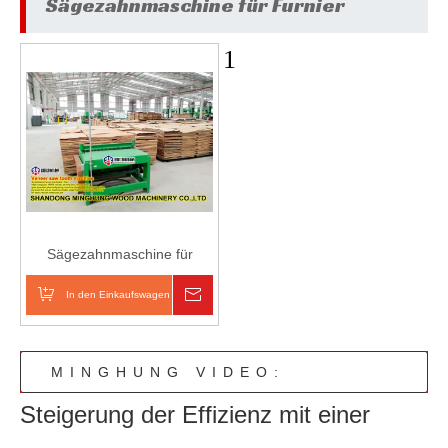
Sägezahnmaschine für Furnier
1
Sägezahnmaschine für
Furnier
In den Einkaufswagen
erkundigen
MINGHUNG VIDEO:
Steigerung der Effizienz mit einer
AUTOMATISCHE