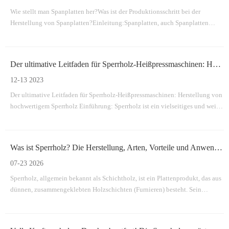
Wie stellt man Spanplatten her?Was ist der Produktionsschritt bei der
Herstellung von Spanplatten?Einleitung:Spanplatten, auch Spanplatten
genannt, sind ein vielseitiges und kostengünstiges Material, das in der Bau-
und Möbelindustrie weit verbreitet ist.Es wird durch Zusammenpressen von
Holzpartikeln und Klebstoff hergestellt
Der ultimative Leitfaden für Sperrholz-Heißpressmaschinen: Herstellung von hochwertigem Sperrholz
12-13 2023
Der ultimative Leitfaden für Sperrholz-Heißpressmaschinen: Herstellung von
hochwertigem Sperrholz Einführung: Sperrholz ist ein vielseitiges und weit
verbreitetes Material in verschiedenen Branchen, vom Bauwesen bis zur
Möbelherstellung.Hinter den Kulissen spielen Sperrholz-
Heißpressmaschinen eine entscheidende Rolle im Produktionsprozess
Was ist Sperrholz? Die Herstellung, Arten, Vorteile und Anwendungen von Sperrholz
07-23 2026
Sperrholz, allgemein bekannt als Schichtholz, ist ein Plattenprodukt, das aus
dünnen, zusammengeklebten Holzschichten (Furnieren) besteht. Sein
charakteristisches Merkmal ist, dass die Maserung benachbarter Schichten im
rechten Winkel zueinander ausgerichtet ist.