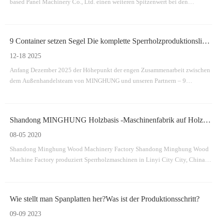
based Panel Machinery Co., Ltd. einen weiteren Spitzenwert bei den
Auslieferungen verzeichnen.
9 Container setzen Segel Die komplette Sperrholzproduktionslinie von MINGHUNG wird erfolgreich abgefahren
12-18 2025
Anfang Dezember 2025 der Höhepunkt der engen Zusammenarbeit zwischen
dem Außenhandelsteam von MINGHUNG und unseren Partnern – 9
Container, voll beladen mit der Kernausrüstung für eine
Sperrholzproduktionslinie.
Shandong MINGHUNG Holzbasis -Maschinenfabrik auf Holzbasis
08-05 2020
Shandong Minghung Wood Machinery Factory Shandong Minghung Wood
Machine Factory produziert Sperrholzmaschinen in Linyi City City, China,
die hochwertige und geeignete Maschinen Furniermaschine,
Sperrholzmaschine, Furnier-Spleißmaschine bereitgestellt werden.
Wie stellt man Spanplatten her?Was ist der Produktionsschritt?
09-09 2023