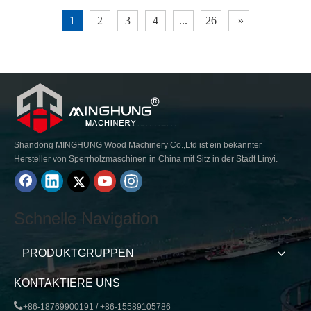
equipment will soon be shipped overseas and delivered to the customer.
1
2
3
4
...
26
»
Shandong MINGHUNG Wood Machinery Co.,Ltd ist ein bekannter
Hersteller von Sperrholzmaschinen in China mit Sitz in der Stadt Linyi.
Schnelle Navigation
PRODUKTGRUPPEN
KONTAKTIERE UNS

+86-18769900191 / +86-15589105786