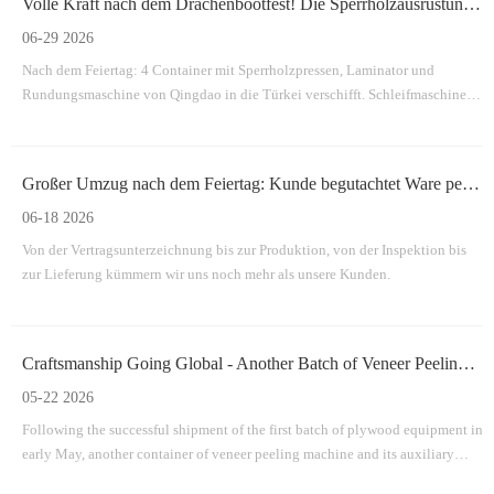
Volle Kraft nach dem Drachenbootfest! Die Sperrholzausrüstung eines türkischen Kunden hat Sai eingestellt
06-29 2026
Nach dem Feiertag: 4 Container mit Sperrholzpressen, Laminator und
Rundungsmaschine von Qingdao in die Türkei verschifft. Schleifmaschine,
Kantensäge und Stapler jetzt in Produktion – pünktliche Lieferung
garantiert. Vollständige Unterstützung der Produktionslinie, End-to-End.
Großer Umzug nach dem Feiertag: Kunde begutachtet Ware persönlich – Unsere Sperrholzmaschinen sind versandbereit!
06-18 2026
Von der Vertragsunterzeichnung bis zur Produktion, von der Inspektion bis
zur Lieferung kümmern wir uns noch mehr als unsere Kunden.
Craftsmanship Going Global - Another Batch of Veneer Peeling Machine & Auxiliary Equipment Shipped To Qingdao Port
05-22 2026
Following the successful shipment of the first batch of plywood equipment in
early May, another container of veneer peeling machine and its auxiliary
facilities was smoothly dispatched to Qingdao Port on May 21. The