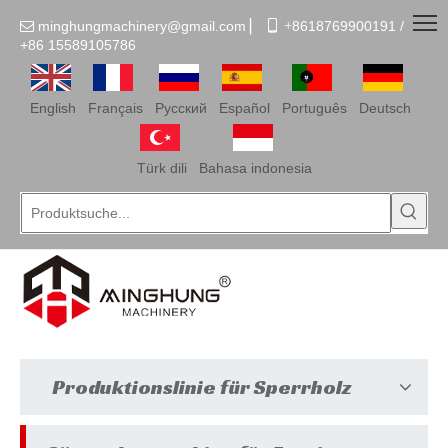
minghungmachinery@gmail.com
▏
 +
8618769900191 /

+86
15589105786
English
Français
Pусский
Español
Português
Deutsch
Türk dili
Bahasa indonesia
Produktionslinie für Sperrholz