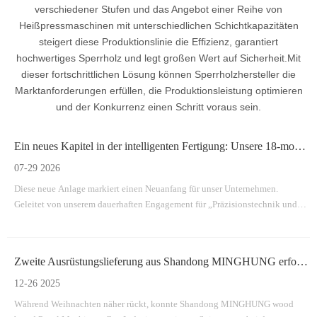
verschiedener Stufen und das Angebot einer Reihe von
Heißpressmaschinen mit unterschiedlichen Schichtkapazitäten
steigert diese Produktionslinie die Effizienz, garantiert
hochwertiges Sperrholz und legt großen Wert auf Sicherheit.Mit
dieser fortschrittlichen Lösung können Sperrholzhersteller die
Marktanforderungen erfüllen, die Produktionsleistung optimieren
und der Konkurrenz einen Schritt voraus sein.
Ein neues Kapitel in der intelligenten Fertigung: Unsere 18-monatige Reise zu einer brandneuen Anlage
07-29 2026
Diese neue Anlage markiert einen Neuanfang für unser Unternehmen.
Geleitet von unserem dauerhaften Engagement für „Präzisionstechnik und
Qualität an erster Stelle“ sind wir jetzt besser denn je gerüstet, um effiziente,
langlebige und innovative Maschinenlösungen für die weltweite
Holzwerkstoffindustrie bereitzustellen.
Zweite Ausrüstungslieferung aus Shandong MINGHUNG erfolgreich versendet
12-26 2025
Während Weihnachten näher rückt, konnte Shandong MINGHUNG wood