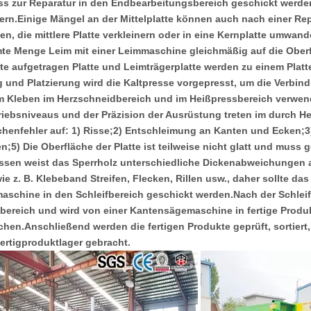
s zur Reparatur in den Endbearbeitungsbereich geschickt werden, 
ern.Einige Mängel an der Mittelplatte können auch nach einer Re
gen, die mittlere Platte verkleinern oder in eine Kernplatte umwa
te Menge Leim mit einer Leimmaschine gleichmäßig auf die Oberflä
te aufgetragen Platte und Leimträgerplatte werden zu einem Plat
g und Platzierung wird die Kaltpresse vorgepresst, um die Verbind
m Kleben im Herzschneidbereich und im Heißpressbereich verwend
riebsniveaus und der Präzision der Ausrüstung treten im durch He
chenfehler auf: 1) Risse;2) Entschleimung an Kanten und Ecken;3)
n;5) Die Oberfläche der Platte ist teilweise nicht glatt und muss 
ssen weist das Sperrholz unterschiedliche Dickenabweichungen auf
wie z. B. Klebeband Streifen, Flecken, Rillen usw., daher sollte da
maschine in den Schleifbereich geschickt werden.Nach der Schlei
ereich und wird von einer Kantensägemaschine in fertige Produk
chen.Anschließend werden die fertigen Produkte geprüft, sortiert, 
Fertigproduktlager gebracht.