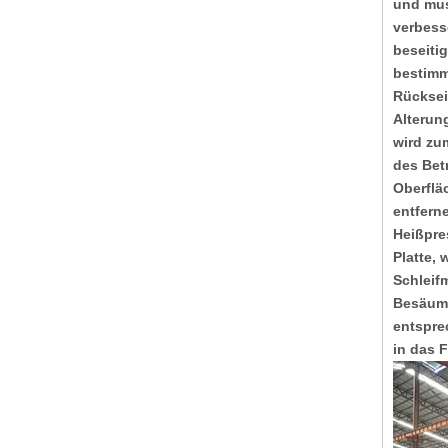
und mus
verbess
beseiti
bestimm
Rücksei
Alterun
wird zu
des Bet
Oberflä
entferne
Heißpre
Platte, 
Schleif
Besäumb
entspre
in das 