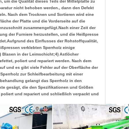
um die Qualität dieses Teils der Mittelplatte zu
paratur nicht behoben werden., dann den Defekt
ndeln. Nach dem Trocknen und Sortieren wird eine
che der Platte und die Vorderseite auf die
tenzuschnitt zusammengefügt.Nach einer Zeit der
ung der Furniere herzustellen, und die Heißpresse
et.Aufgrund des Einflusses der Rohstoffqualität,
ißpressen verklebten Sperrholz einige
 Blasen in der Leimschicht;4) Astlöcher
gefettet, poliert und repariert werden. Nach dem
 und es gibt viele Fehler auf der Oberfläche der
s Sperrholz zur Schleifbearbeitung mit einer
fbehandlung gelangt das Sperrholz in den
te gesägt, die den Spezifikationen und Größen
poliert und repariert und schließlich verpackt und