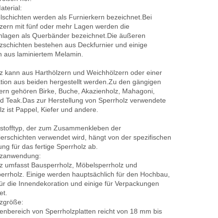
Sperrholz
terial:
elschichten werden als Furnierkern bezeichnet.Bei
zern mit fünf oder mehr Lagen werden die
nlagen als Querbänder bezeichnet.Die äußeren
zschichten bestehen aus Deckfurnier und einige
 aus laminiertem Melamin.
z kann aus Harthölzern und Weichhölzern oder einer
ion aus beiden hergestellt werden.Zu den gängigen
ern gehören Birke, Buche, Akazienholz, Mahagoni,
d Teak.Das zur Herstellung von Sperrholz verwendete
z ist Pappel, Kiefer und andere.
bstofftyp, der zum Zusammenkleben der
ierschichten verwendet wird, hängt von der spezifischen
g für das fertige Sperrholz ab.
lzanwendung:
z umfasst Bausperrholz, Möbelsperrholz und
perrholz. Einige werden hauptsächlich für den Hochbau,
ür die Innendekoration und einige für Verpackungen
et.
zgröße:
enbereich von Sperrholzplatten reicht von 18 mm bis