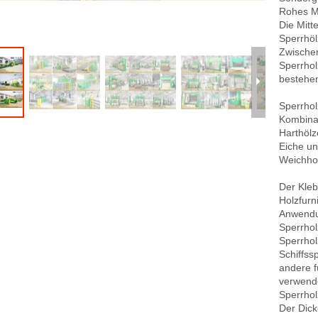
Rohes Ma
Die Mitt
Sperrhöl
Zwische
Sperrhol
bestehen
Sperrhol
Kombinat
Harthölz
Eiche un
Weichhol
Der Kle
Holzfurn
Anwendun
Sperrho
Sperrhol
Schiffss
andere f
verwend
Sperrhol
Der Dick