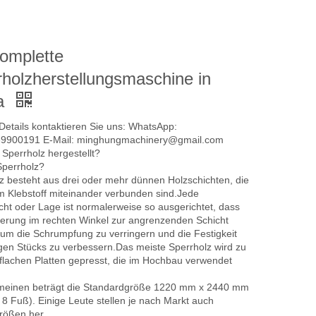
komplette
rholzherstellungsmaschine in
a
Details kontaktieren Sie uns: WhatsApp:
9900191 E-Mail: minghungmachinery@gmail.com
 Sperrholz hergestellt?
Sperrholz?
z besteht aus drei oder mehr dünnen Holzschichten, die
m Klebstoff miteinander verbunden sind.Jede
cht oder Lage ist normalerweise so ausgerichtet, dass
erung im rechten Winkel zur angrenzenden Schicht
, um die Schrumpfung zu verringern und die Festigkeit
igen Stücks zu verbessern.Das meiste Sperrholz wird zu
flachen Platten gepresst, die im Hochbau verwendet
ine
Sperrholzfurnier-
Kettenrost-Kohle-
emeinen beträgt die Standardgröße 1220 mm x 2440 mm
ne
Heißpressmaschine für die
Dampfkessel für die
 8 Fuß). Einige Leute stellen je nach Markt auch
Herstellung von 4 x 8 Fuß
Sperrholzherstellung
rößen her.