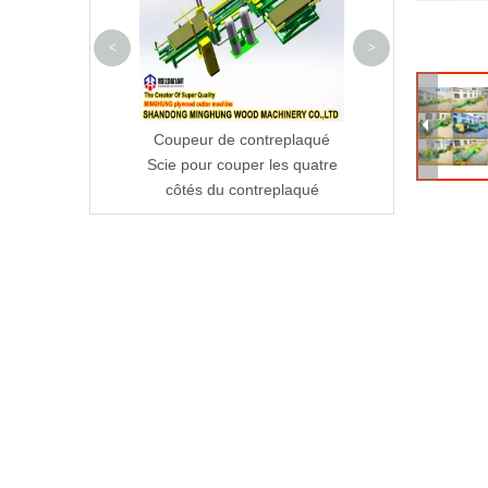
<
>
hpräzise
Coupeur de contreplaqué
aschine für die
Scie pour couper les quatre
lzproduktion
côtés du contreplaqué