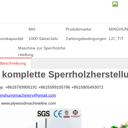
MH-
Produktmarke:
MINGHU
ionskapazität:
1000 Sätze/Jahr
Zahlungsbedingungen:
L/C, T/T
Maschine zur Sperrholzhe
rstellung
tbeschreibung
 komplette Sperrholzherstel
p: +8618769900191 +8615589105786 +8615805493072
inghungmachinery@gmail.com
: www.plywoodmachineline.com