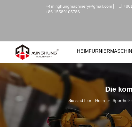
minghungmachinery@gmail.com
▏
 +
86

+86
15589105786
HEIM
FURNIERMASCHI
Die kom
Sie sind hier:
Heim
»
Sperrholz