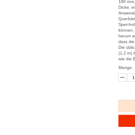
100 mm, 
Dicke, e
Anwendun
Querbänd
Sperrhol
können, 
herum au
dass die 
Die übli
(1,2 m) 
wie die 
Menge: