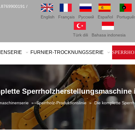
18769900191 /
English
Français
Pусский
Español
Portuguê
Türk dili
Bahasa indonesia
NENSERIE
FURNIER-TROCKNUNGSSERIE
SPERRHO
plette Sperrholzherstellungsmaschine 
maschinenserie
»
Sperrholz-Produktionslinie
»
Die komplette Sperrh