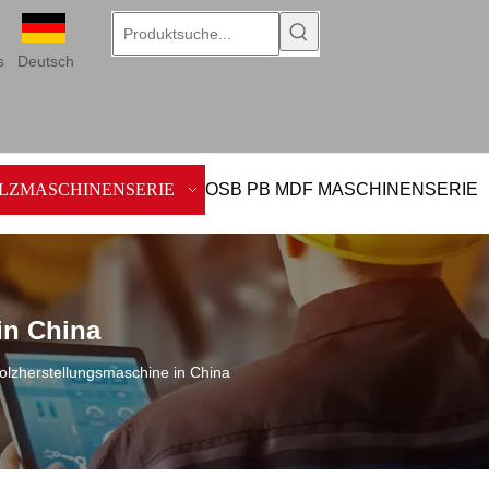
s
Deutsch
LZMASCHINENSERIE
OSB PB MDF MASCHINENSERIE
in China
olzherstellungsmaschine in China